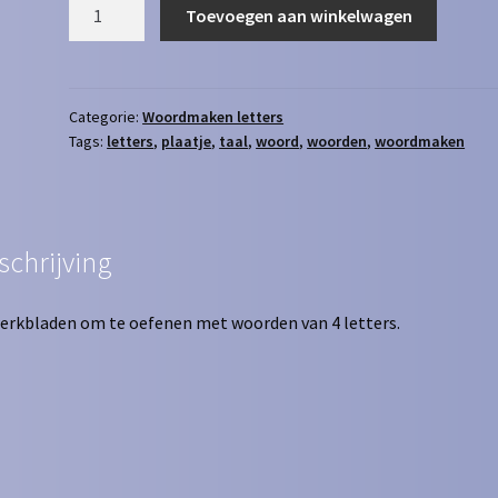
Woordmaken
Toevoegen aan winkelwagen
2
-
4
letters
Categorie:
Woordmaken letters
Tags:
letters
,
plaatje
,
taal
,
woord
,
woorden
,
woordmaken
[
zonder
woord
]
aantal
schrijving
erkbladen om te oefenen met woorden van 4 letters.