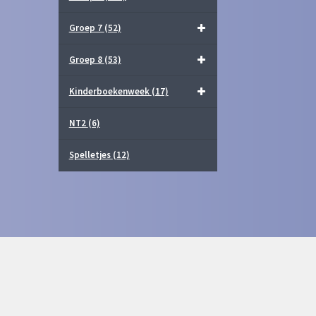
Groep 7
(52)
Groep 8
(53)
Kinderboekenweek
(17)
NT2
(6)
Spelletjes
(12)