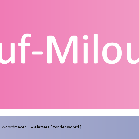
g
Contact
Homepagina
Mijn account
Privacy Policy
Winkelmand
Woordmaken 2 – 4 letters [ zonder woord ]