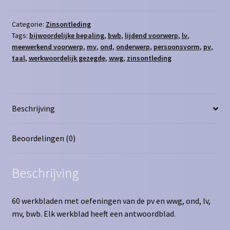
sets
aantal
Categorie:
Zinsontleding
Tags:
bijwoordelijke bepaling
,
bwb
,
lijdend voorwerp
,
lv
,
meewerkend voorwerp
,
mv
,
ond
,
onderwerp
,
persoonsvorm
,
pv
,
taal
,
werkwoordelijk gezegde
,
wwg
,
zinsontleding
Beschrijving
Beoordelingen (0)
Beschrijving
60 werkbladen met oefeningen van de pv en wwg, ond, lv,
mv, bwb. Elk werkblad heeft een antwoordblad.