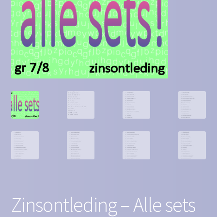
Contact
Homepagina
Mijn account
Privacy Policy
Winkelmand
Winkel
Zinsontleding – Alle sets