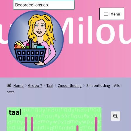
Ga
Ga
Menu
door
naar
naar
de
navigatie
inhoud
Home
Home
Groep 7
Taal
Zinsontleding
Zinsontleding – Alle
sets
Afrekenen
Algemene voorwaarden
Blog