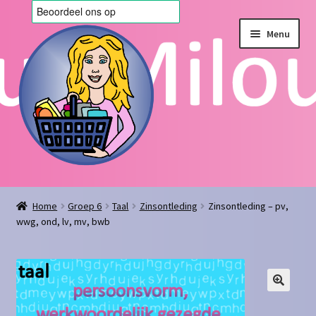
Ga
Ga
Menu
door
naar
naar
de
navigatie
inhoud
Home
Home
Groep 6
Taal
Zinsontleding
Zinsontleding – pv,
wwg, ond, lv, mv, bwb
Afrekenen
Algemene voorwaarden
Blog