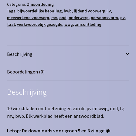
ond,
Categorie:
Zinsontleding
Tags:
bijwoordelijke bepaling
,
bwb
,
lijdend voorwerp
,
lv
,
lv,
meewerkend voorwerp
,
mv
,
ond
,
onderwerp
,
persoonsvorm
,
pv
,
mv,
taal
,
werkwoordelijk gezegde
,
wwg
,
zinsontleding
bwb
aantal
Beschrijving
Beoordelingen (0)
Beschrijving
10 werkbladen met oefeningen van de pv en wwg, ond, lv,
mv, bwb. Elk werkblad heeft een antwoordblad.
Letop: De downloads voor groep 5 en 6 zijn gelijk.