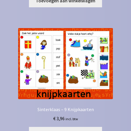
Toevoegen aan winkelwagen
Sinterklaas – 9 Knijpkaarten
€
3,96
incl. btw