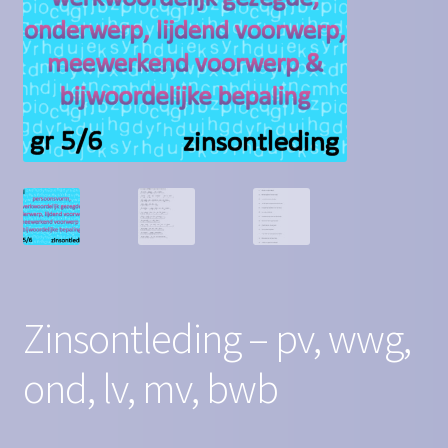
Contact
Homepagina
Mijn account
Privacy Policy
Winkelmand
Winkel
Zinsontleding – pv, wwg,
ond, lv, mv, bwb