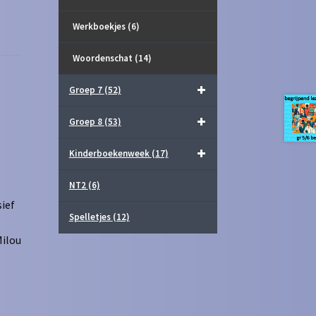
Werkboekjes
(6)
Woordenschat
(14)
Groep 7
(52)
Groep 8
(53)
Kinderboekenweek
(17)
NT2
(6)
ief
Spelletjes
(12)
Milou