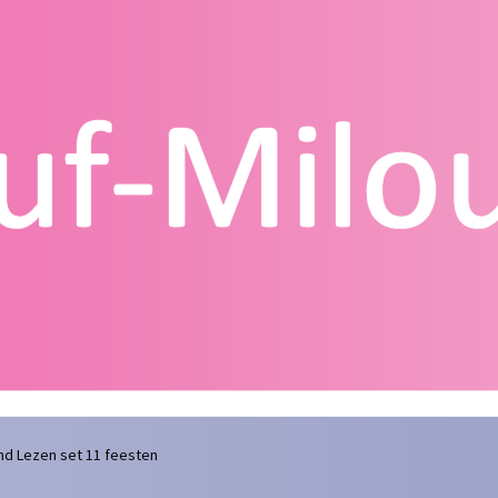
g
Contact
Homepagina
Mijn account
Privacy Policy
Winkelmand
nd Lezen set 11 feesten