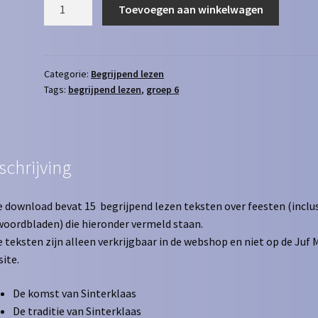
Begrijpend
Toevoegen aan winkelwagen
Lezen
set
11
feesten
Categorie:
Begrijpend lezen
Tags:
begrijpend lezen
,
groep 6
aantal
schrijving
 download bevat 15 begrijpend lezen teksten over feesten (inclus
oordbladen) die hieronder vermeld staan.
 teksten zijn alleen verkrijgbaar in de webshop en niet op de Juf 
ite.
De komst van Sinterklaas
De traditie van Sinterklaas