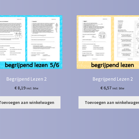
Begrijpend Lezen 2
Begrijpend Lezen 2
€
8,19
€
6,57
incl. btw
incl. btw
Toevoegen aan winkelwagen
Toevoegen aan winkelwage