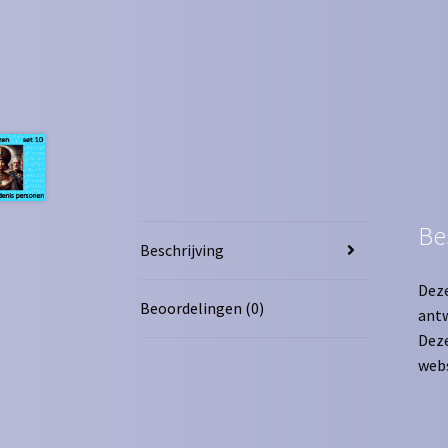
Be
Beschrijving
Deze
Beoordelingen (0)
antw
Deze
webs